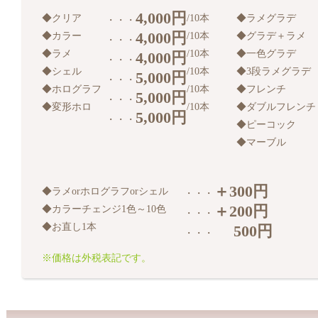
4,000円
◆クリア
/10本
◆ラメグラデ
・・・
4,000円
◆カラー
/10本
◆グラデ＋ラメ
・・・
◆ラメ
/10本
◆一色グラデ
4,000円
・・・
◆シェル
/10本
◆3段ラメグラデ
5,000円
・・・
◆ホログラフ
/10本
◆フレンチ
5,000円
・・・
◆変形ホロ
/10本
◆ダブルフレンチ
5,000円
・・・
◆ピーコック
◆マーブル
＋300円
◆ラメorホログラフorシェル
・・・
＋200円
◆カラーチェンジ1色～10色
・・・
◆お直し1本
500円
・・・
※価格は外税表記です。