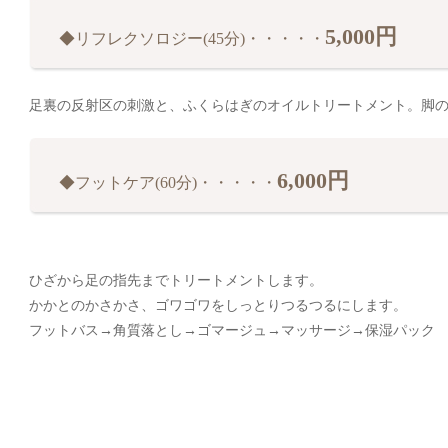
5,000円
◆リフレクソロジー(45分)・・・・・
足裏の反射区の刺激と、ふくらはぎのオイルトリートメント。脚
6,000円
◆フットケア(60分)・・・・・
ひざから足の指先までトリートメントします。
かかとのかさかさ、ゴワゴワをしっとりつるつるにします。
フットバス→角質落とし→ゴマージュ→マッサージ→保湿パック